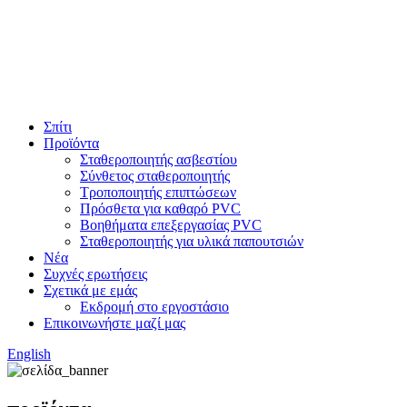
Σπίτι
Προϊόντα
Σταθεροποιητής ασβεστίου
Σύνθετος σταθεροποιητής
Τροποποιητής επιπτώσεων
Πρόσθετα για καθαρό PVC
Βοηθήματα επεξεργασίας PVC
Σταθεροποιητής για υλικά παπουτσιών
Νέα
Συχνές ερωτήσεις
Σχετικά με εμάς
Εκδρομή στο εργοστάσιο
Επικοινωνήστε μαζί μας
English