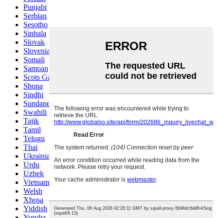
Punjabi
Serbian
Sesotho
Sinhala
Slovak
Slovenian
Somali
Samoan
Scots Gaelic
Shona
Sindhi
Sundanese
Swahili
Tajik
Tamil
Telugu
Thai
Ukrainian
Urdu
Uzbek
Vietnamese
Welsh
Xhosa
Yiddish
Yoruba