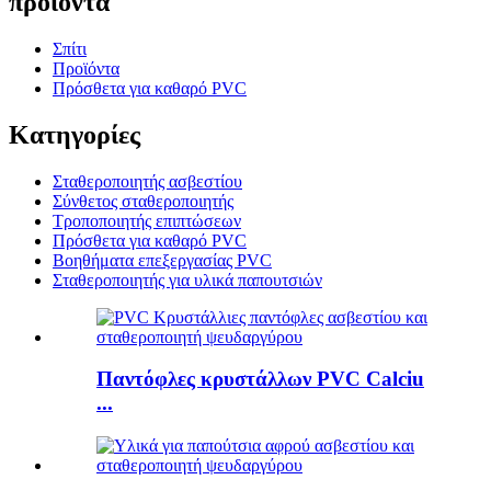
προϊόντα
Σπίτι
Προϊόντα
Πρόσθετα για καθαρό PVC
Κατηγορίες
Σταθεροποιητής ασβεστίου
Σύνθετος σταθεροποιητής
Τροποποιητής επιπτώσεων
Πρόσθετα για καθαρό PVC
Βοηθήματα επεξεργασίας PVC
Σταθεροποιητής για υλικά παπουτσιών
Παντόφλες κρυστάλλων PVC Calciu
...