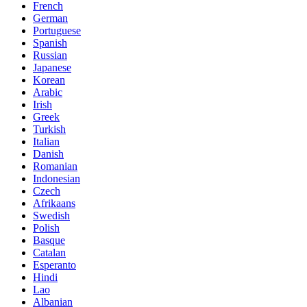
French
German
Portuguese
Spanish
Russian
Japanese
Korean
Arabic
Irish
Greek
Turkish
Italian
Danish
Romanian
Indonesian
Czech
Afrikaans
Swedish
Polish
Basque
Catalan
Esperanto
Hindi
Lao
Albanian