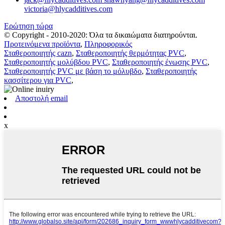
victoria@hlycadditives.com
Ερώτηση τώρα
© Copyright - 2010-2020: Όλα τα δικαιώματα διατηρούνται.
Προτεινόμενα προϊόντα
,
Πληροφορικός
Σταθεροποιητής cazn
,
Σταθεροποιητής θερμότητας PVC
,
Σταθεροποιητής μολύβδου PVC
,
Σταθεροποιητής ένωσης PVC
,
Σταθεροποιητής PVC με βάση το μόλυβδο
,
Σταθεροποιητής
κασσίτερου για PVC
,
Αποστολή email
x